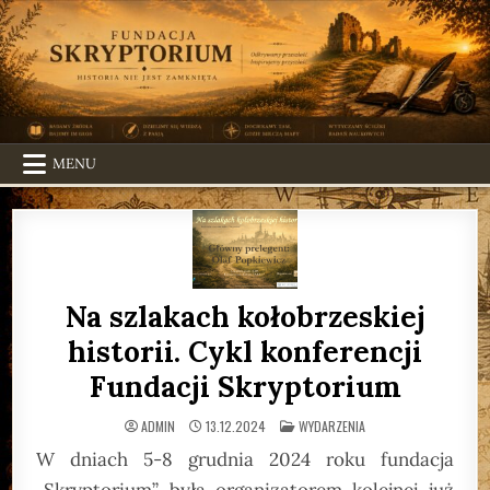
Skip
to
content
MENU
Na szlakach kołobrzeskiej
historii. Cykl konferencji
Fundacji Skryptorium
POSTED
ADMIN
13.12.2024
WYDARZENIA
IN
W dniach 5-8 grudnia 2024 roku fundacja
„Skryptorium” była organizatorem kolejnej już