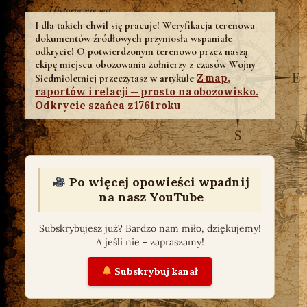
I dla takich chwil się pracuje! Weryfikacja terenowa
dokumentów źródłowych przyniosła wspaniałe
odkrycie! O potwierdzonym terenowo przez naszą
ekipę miejscu obozowania żołnierzy z czasów Wojny
Z map,
Siedmioletniej przeczytasz w artykule
raportów i relacji — prosto na obozowisko.
Odkrycie szańca z 1761 roku
Po więcej opowieści wpadnij
na nasz YouTube
Subskrybujesz już? Bardzo nam miło, dziękujemy!
A jeśli nie - zapraszamy!
Subskrybuj kanał