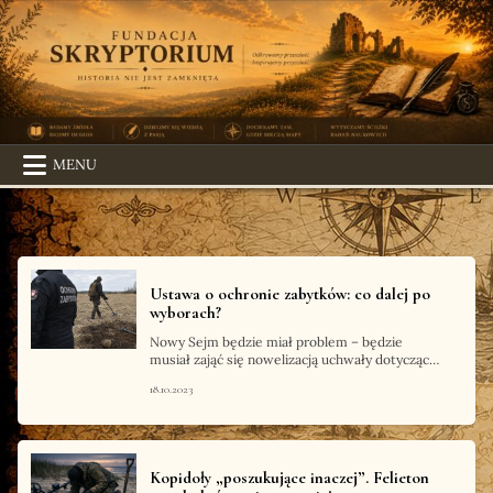
Skip
to
content
MENU
Ustawa o ochronie zabytków: co dalej po
wyborach?
Nowy Sejm będzie miał problem – będzie
musiał zająć się nowelizacją uchwały dotyczącej
ochrony zabytków (tak w skrócie). Tylko zrobi
18.10.2023
to – na nasze oko – może w kwietniu, kiedy
będzie już na sto procent…
Kopidoły „poszukujące inaczej”. Felieton