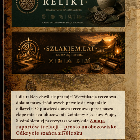
I dla takich chwil się pracuje! Weryfikacja terenowa
dokumentów źródłowych przyniosła wspaniałe
odkrycie! O potwierdzonym terenowo przez naszą
ekipę miejscu obozowania żołnierzy z czasów Wojny
Z map,
Siedmioletniej przeczytasz w artykule
raportów i relacji — prosto na obozowisko.
Odkrycie szańca z 1761 roku