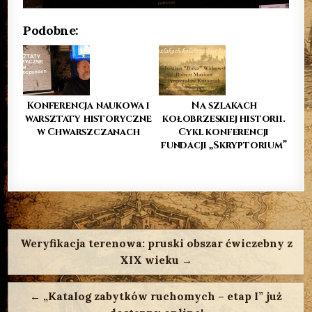
Podobne:
Konferencja naukowa i
Na szlakach
warsztaty historyczne
kołobrzeskiej historii.
w Chwarszczanach
Cykl konferencji
fundacji „Skryptorium”
Nawigacja
wpisu
Weryfikacja terenowa: pruski obszar ćwiczebny z
XIX wieku →
← „Katalog zabytków ruchomych – etap I” już