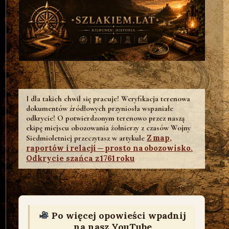
I dla takich chwil się pracuje! Weryfikacja terenowa
dokumentów źródłowych przyniosła wspaniałe
odkrycie! O potwierdzonym terenowo przez naszą
ekipę miejscu obozowania żołnierzy z czasów Wojny
Z map,
Siedmioletniej przeczytasz w artykule
raportów i relacji — prosto na obozowisko.
Odkrycie szańca z 1761 roku
Po więcej opowieści wpadnij
na nasz YouTube