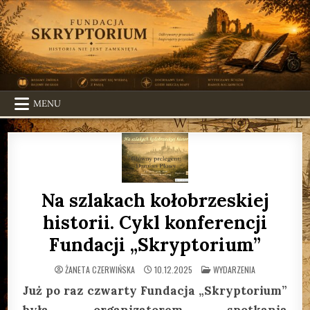
Skip
to
content
MENU
Na szlakach kołobrzeskiej
historii. Cykl konferencji
Fundacji „Skryptorium”
POSTED
ŻANETA CZERWIŃSKA
10.12.2025
WYDARZENIA
IN
Już po raz czwarty Fundacja „Skryptorium”
była organizatorem spotkania