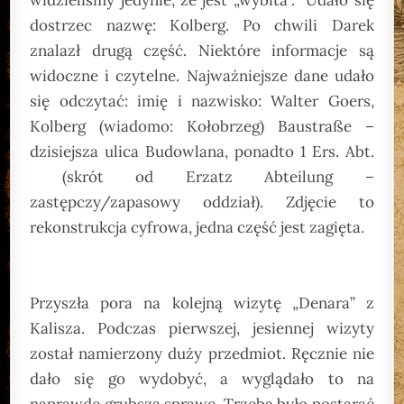
widzieliśmy jedynie, że jest „wybita”. Udało się
dostrzec nazwę: Kolberg. Po chwili Darek
znalazł drugą część. Niektóre informacje są
widoczne i czytelne. Najważniejsze dane udało
się odczytać: imię i nazwisko: Walter Goers,
Kolberg (wiadomo: Kołobrzeg) Baustraße –
dzisiejsza ulica Budowlana, ponadto 1 Ers. Abt.
(skrót od Erzatz Abteilung –
zastępczy/zapasowy oddział). Zdjęcie to
rekonstrukcja cyfrowa, jedna część jest zagięta.
Przyszła pora na kolejną wizytę „Denara” z
Kalisza. Podczas pierwszej, jesiennej wizyty
został namierzony duży przedmiot. Ręcznie nie
dało się go wydobyć, a wyglądało to na