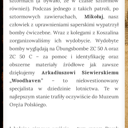
sztormach (a bywało, że w czasie sztormów
również). Podczas jednego z takich patroli, po
sztormowych zawieruchach,
Mikołaj
, nasz
człowiek z uprawnieniami saperskimi wypatrzył
bomby ćwiczebne. Wraz z kolegami z Koszalina
zorganizowaliśmy ich wydobycie. Wydobyte
bomby wyglądają na Übungsbombe ZC 50 A oraz
ZC 50 C – za pomoc i identyfikację oraz
obszerne materiały źródłowe jak zawsze
dziękujemy
Arkadiuszowi Siewierskiemu
„Woodhaven”
– to niekwestionowany
specjalista w dziedzinie lotnictwa. Te w
najlepszym stanie trafiły oczywiście do Muzeum
Oręża Polskiego.