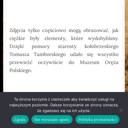
Zdjęcia tylko częściowo mogą obrazować, jak
ciężkie były elementy, które wydobyliśmy.
Dzięki pomocy starosty kołobrzeskiego
Tomasza Tamborskiego udało się wszystko
przewieźć oczywiście do Muzeum Oręża
Polskiego.
We wrześniu tego roku rozpoczęliśmy ostatni
Ta strona korzysta z ciasteczek aby świadczyć usługi na
etap prac związanych z oczyszczaniem plaży i
najwyższym poziomie. Dalsze korzystanie ze strony oznacza,
terenów przyległych. I tym razem nie zawiedli
że zgadzasz się na ich użycie.
nasi przyjaciele, którzy nam w tych pracach
Zgoda
Nie wyrażam zgody
Polityka prywatności
pomagali. Tym razem, ze względu między