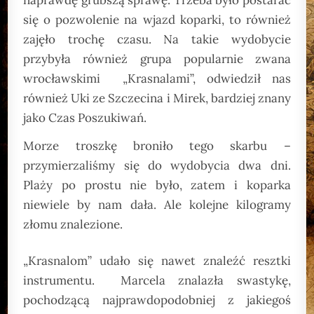
naprawdę grubszą sprawę. Trzeba było postarać
się o pozwolenie na wjazd koparki, to również
zajęło trochę czasu. Na takie wydobycie
przybyła również grupa popularnie zwana
wrocławskimi „Krasnalami”, odwiedził nas
również Uki ze Szczecina i Mirek, bardziej znany
jako Czas Poszukiwań.
Morze troszkę broniło tego skarbu –
przymierzaliśmy się do wydobycia dwa dni.
Plaży po prostu nie było, zatem i koparka
niewiele by nam dała. Ale kolejne kilogramy
złomu znalezione.
„Krasnalom” udało się nawet znaleźć resztki
instrumentu. Marcela znalazła swastykę,
pochodzącą najprawdopodobniej z jakiegoś