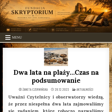
Skip
to
content
MENU
Dwa lata na plaży…Czas na
podsumowanie
POSTED
ŻANETA CZERWIŃSKA
28.12.2023
AKTUALNOŚCI
IN
Uważni Czytelnicy i obserwatorzy wiedzą,
że przez niespełna dwa lata zajmowaliśmy
się zadaniem, które roboczo nazwaliśmy