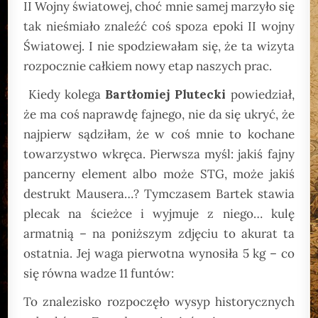
II Wojny światowej, choć mnie samej marzyło się
tak nieśmiało znaleźć coś spoza epoki II wojny
Światowej. I nie spodziewałam się, że ta wizyta
rozpocznie całkiem nowy etap naszych prac.
Kiedy kolega
Bartłomiej Plutecki
powiedział,
że ma coś naprawdę fajnego, nie da się ukryć, że
najpierw sądziłam, że w coś mnie to kochane
towarzystwo wkręca. Pierwsza myśl: jakiś fajny
pancerny element albo może STG, może jakiś
destrukt Mausera…? Tymczasem Bartek stawia
plecak na ścieżce i wyjmuje z niego… kulę
armatnią – na poniższym zdjęciu to akurat ta
ostatnia. Jej waga pierwotna wynosiła 5 kg – co
się równa wadze 11 funtów:
To znalezisko rozpoczęło wysyp historycznych