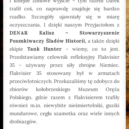
I kolejne zimowe wyjście – tym razem Darek
trafił coś, co naprawdę znajduje się bardzo
rzadko. Szczegóły ujawniały się w miarę
oczyszczania. I dzięki naszym Przyjaciołom z
DENAR Kalisz – Stowarzyszenie
Poszukiwaczy Śladów Historii,
a także dzięki
ekipie
Tank Hunter
– wiemy, co to jest.
Przedstawiamy celownik refleksyjny Flakvisier
35 – używany przez siły zbrojne Niemiec.
Flakvisier 35 stosowany był w armatach
przeciwlotniczych. Przekazaliśmy tę zdobycz do
zbiorów kołobrzeskiego Muzeum Oręża
Polskiego, gdzie razem z Flakvisierem trafiły
również m.in. niewybite nieśmiertelniki, guziki
mundurowe, cegła szamotka oraz wiele innych
drobiazgów.