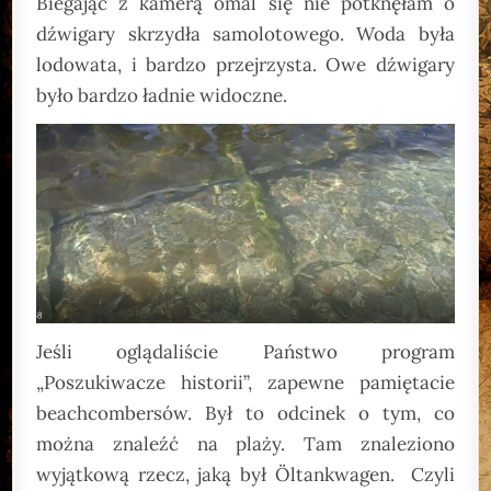
Biegając z kamerą omal się nie potknęłam o
dźwigary skrzydła samolotowego. Woda była
lodowata, i bardzo przejrzysta. Owe dźwigary
było bardzo ładnie widoczne.
Jeśli oglądaliście Państwo program
„Poszukiwacze historii”, zapewne pamiętacie
beachcombersów. Był to odcinek o tym, co
można znaleźć na plaży. Tam znaleziono
wyjątkową rzecz, jaką był Öltankwagen. Czyli