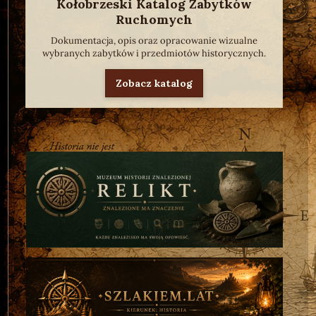
Kołobrzeski Katalog Zabytków
Ruchomych
Dokumentacja, opis oraz opracowanie wizualne
wybranych zabytków i przedmiotów historycznych.
Zobacz katalog