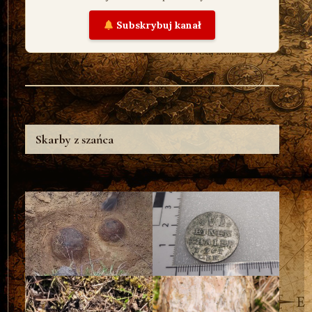
Subskrybuj kanał
Skarby z szańca