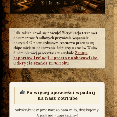
I dla takich chwil się pracuje! Weryfikacja terenowa
dokumentów źródłowych przyniosła wspaniałe
odkrycie! O potwierdzonym terenowo przez naszą
ekipę miejscu obozowania żołnierzy z czasów Wojny
Z map,
Siedmioletniej przeczytasz w artykule
raportów i relacji — prosto na obozowisko.
Odkrycie szańca z 1761 roku
Po więcej opowieści wpadnij
na nasz YouTube
Subskrybujesz już? Bardzo nam miło, dziękujemy!
A jeśli nie - zapraszamy!